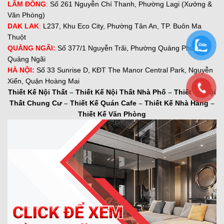
LÂM ĐỒNG
:
Số 261 Nguyễn Chí Thanh, Phường Lagi (Xưởng &
Văn Phòng)
DAK LAK
:
L237, Khu Eco City, Phường Tân An, TP. Buôn Ma
Thuột
QUẢNG NGÃI:
Số 377/1 Nguyễn Trãi, Phường Quảng Phú, TP.
Quảng Ngãi
H
À NỘI:
Số 33 Sunrise D, KĐT The Manor Central Park, Nguyễn
Xiển, Quận Hoàng Mai
Thiết Kế Nội Thất
–
Thiết Kế Nội Thất Nhà Phố
–
Thiết Kế Nội
Thất Chung Cư
–
Thiết Kế Quán Cafe
–
Thiết Kế Nhà Hàng
–
Thiết Kế Văn Phòng