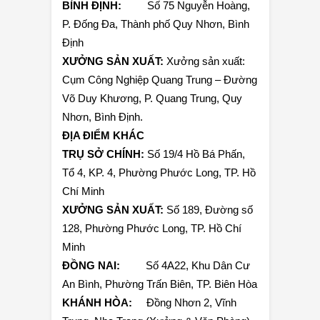
BÌNH ĐỊNH:
Số 75 Nguyễn Hoàng,
P. Đống Đa, Thành phố Quy Nhơn, Bình
Định
XƯỞNG SẢN XUẤT:
Xưởng sản xuất:
Cụm Công Nghiệp Quang Trung – Đường
Võ Duy Khương, P. Quang Trung, Quy
Nhơn, Bình Định.
ĐỊA ĐIỂM KHÁC
TRỤ SỞ CHÍNH:
Số 19/4 Hồ Bá Phấn,
Tổ 4, KP. 4, Phường Phước Long, TP. Hồ
Chí Minh
XƯỞNG SẢN XUẤT:
Số 189, Đường số
128, Phường Phước Long, TP. Hồ Chí
Minh
ĐỒNG NAI:
Số 4A22, Khu Dân Cư
An Bình, Phường Trấn Biên, TP. Biên Hòa
KHÁNH HÒA:
Đồng Nhơn 2, Vĩnh