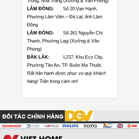
Trung, Nha Trang (Xưởng & Văn Phòng)
LÂM ĐỒNG:
Số 20 Vạn Hạnh,
Phường Lâm Viên – Đà Lạt, tỉnh Lâm
Đồng
LÂM ĐỒNG:
Số 261 Nguyễn Chí
Thanh, Phường Lagi (Xưởng & Văn
Phòng)
ĐẮK LẮK:
L237, Khu Eco City,
Phường Tân An, TP. Buôn Ma Thuột.
Rất hân hạnh được phục vụ quý khách
hàng!
Trân trọng cám ơn!