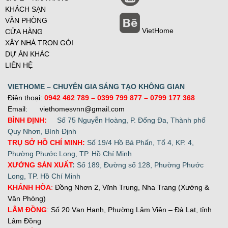
KHÁCH SẠN
VĂN PHÒNG
VietHome
CỬA HÀNG
XÂY NHÀ TRỌN GÓI
DỰ ÁN KHÁC
LIÊN HỆ
VIETHOME – CHUYÊN GIA SÁNG TẠO KHÔNG GIAN
Điện thoại:
0942 462 789
– 0399 799 877 –
0799 177 368
Email: viethomesvnn@gmail.com
BÌNH ĐỊNH:
Số 75 Nguyễn Hoàng, P. Đống Đa, Thành phố
Quy Nhơn, Bình Định
TRỤ SỞ HỒ CHÍ MINH:
Số 19/4 Hồ Bá Phấn, Tổ 4, KP. 4,
Phường Phước Long, TP. Hồ Chí Minh
XƯỞNG SẢN XUẤT
:
Số 189, Đường số 128, Phường Phước
Long, TP. Hồ Chí Minh
KHÁNH HÒA
:
Đồng Nhơn 2, Vĩnh Trung, Nha Trang (Xưởng &
Văn Phòng)
LÂM ĐỒNG
:
Số 20 Vạn Hạnh, Phường Lâm Viên – Đà Lạt, tỉnh
Lâm Đồng