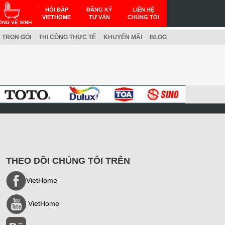
HỎI ĐÁP
ĐĂNG KÝ
LIÊN HỆ
VIETHOME
TƯ VẤN
CHÚNG TÔI
ÒNG VỆ SINH
 TRỌN GÓI
THI CÔNG THỰC TẾ
KHUYẾN MÃI
BLOG
THEO DÕI CHÚNG TÔI TRÊN
VietHome
VietHome