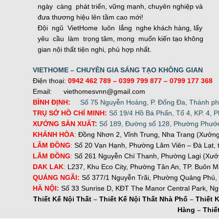
ngày càng phát triển, vững mạnh, chuyên nghiệp và
đưa thương hiệu lên tầm cao mới!
Đội ngũ VietHome luôn lắng nghe khách hàng, lấy
yêu cầu làm trọng tâm, mong muốn kiến tạo không
gian nội thất tiện nghi, phù hợp nhất.
VIETHOME – CHUYÊN GIA SÁNG TẠO KHÔNG GIAN
Điện thoại:
0942 462 789
– 0399 799 877 –
0799 177 368
Email: viethomesvnn@gmail.com
BÌNH ĐỊNH:
Số 75 Nguyễn Hoàng, P. Đống Đa, Thành ph
TRỤ SỞ HỒ CHÍ MINH:
Số 19/4 Hồ Bá Phấn, Tổ 4, KP. 4, 
XƯỞNG SẢN XUẤT
:
Số 189, Đường số 128, Phường Phước
KHÁNH HÒA
:
Đồng Nhơn 2, Vĩnh Trung, Nha Trang (Xưởn
LÂM ĐỒNG
:
Số 20 Vạn Hạnh, Phường Lâm Viên – Đà Lạt, 
LÂM ĐỒNG
:
Số 261 Nguyễn Chí Thanh, Phường Lagi (Xưở
DAK LAK
:
L237, Khu Eco City, Phường Tân An, TP. Buôn M
QUẢNG NGÃI:
Số 377/1 Nguyễn Trãi, Phường Quảng Phú,
H
À NỘI:
Số 33 Sunrise D, KĐT The Manor Central Park, N
Thiết Kế Nội Thất
–
Thiết Kế Nội Thất Nhà Phố
–
Thiết 
Hàng
–
Thiế