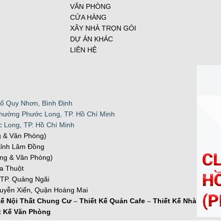
VĂN PHÒNG
CỬA HÀNG
XÂY NHÀ TRỌN GÓI
DỰ ÁN KHÁC
LIÊN HỆ
ố Quy Nhơn, Bình Định
Phường Phước Long, TP. Hồ Chí Minh
 Long, TP. Hồ Chí Minh
g & Văn Phòng)
tỉnh Lâm Đồng
ng & Văn Phòng)
a Thuột
 TP. Quảng Ngãi
guyễn Xiển, Quận Hoàng Mai
Kế Nội Thất Chung Cư
–
Thiết Kế Quán Cafe
–
Thiết Kế Nhà
t Kế Văn Phòng