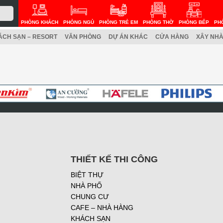
PHÒNG KHÁCH
PHÒNG NGỦ
PHÒNG TRẺ EM
PHÒNG THỜ
PHÒNG BẾP
PH
ÁCH SẠN – RESORT
VĂN PHÒNG
DỰ ÁN KHÁC
CỬA HÀNG
XÂY NHÀ
THIẾT KẾ THI CÔNG
BIỆT THỰ
NHÀ PHỐ
CHUNG CƯ
CAFE – NHÀ HÀNG
KHÁCH SẠN