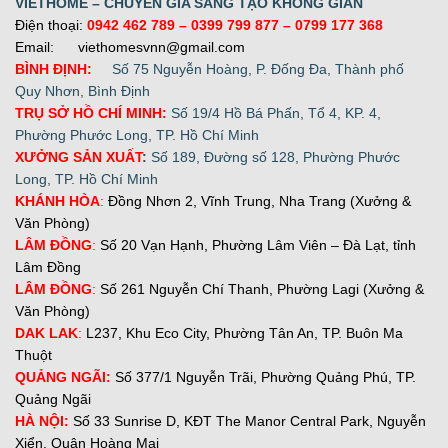
VIETHOME – CHUYÊN GIA SÁNG TẠO KHÔNG GIAN
Điện thoại:
0942 462 789
– 0399 799 877 –
0799 177 368
Email: viethomesvnn@gmail.com
BÌNH ĐỊNH:
Số 75 Nguyễn Hoàng, P. Đống Đa, Thành phố
Quy Nhơn, Bình Định
TRỤ SỞ HỒ CHÍ MINH:
Số 19/4 Hồ Bá Phấn, Tổ 4, KP. 4,
Phường Phước Long, TP. Hồ Chí Minh
XƯỞNG SẢN XUẤT
:
Số 189, Đường số 128, Phường Phước
Long, TP. Hồ Chí Minh
KHÁNH HÒA
:
Đồng Nhơn 2, Vĩnh Trung, Nha Trang (Xưởng &
Văn Phòng)
LÂM ĐỒNG
:
Số 20 Vạn Hạnh, Phường Lâm Viên – Đà Lạt, tỉnh
Lâm Đồng
LÂM ĐỒNG
:
Số 261 Nguyễn Chí Thanh, Phường Lagi (Xưởng &
Văn Phòng)
DAK LAK
:
L237, Khu Eco City, Phường Tân An, TP. Buôn Ma
Thuột
QUẢNG NGÃI:
Số 377/1 Nguyễn Trãi, Phường Quảng Phú, TP.
Quảng Ngãi
H
À NỘI:
Số 33 Sunrise D, KĐT The Manor Central Park, Nguyễn
Xiển, Quận Hoàng Mai