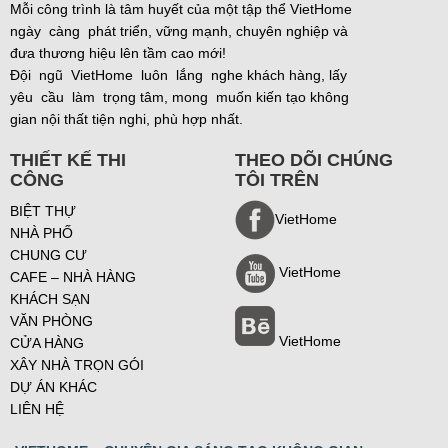
Mỗi công trình là tâm huyết của một tập thể VietHome
ngày càng phát triển, vững mạnh, chuyên nghiệp và
đưa thương hiệu lên tầm cao mới!
Đội ngũ VietHome luôn lắng nghe khách hàng, lấy
yêu cầu làm trọng tâm, mong muốn kiến tạo không
gian nội thất tiện nghi, phù hợp nhất.
THIẾT KẾ THI
THEO DÕI CHÚNG
CÔNG
TÔI TRÊN
BIỆT THỰ
VietHome
NHÀ PHỐ
CHUNG CƯ
VietHome
CAFE – NHÀ HÀNG
KHÁCH SẠN
VĂN PHÒNG
VietHome
CỬA HÀNG
XÂY NHÀ TRỌN GÓI
DỰ ÁN KHÁC
LIÊN HỆ