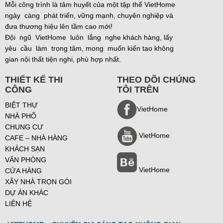
Mỗi công trình là tâm huyết của một tập thể VietHome
ngày càng phát triển, vững mạnh, chuyên nghiệp và
đưa thương hiệu lên tầm cao mới!
Đội ngũ VietHome luôn lắng nghe khách hàng, lấy
yêu cầu làm trọng tâm, mong muốn kiến tạo không
gian nội thất tiện nghi, phù hợp nhất.
THIẾT KẾ THI
THEO DÕI CHÚNG
CÔNG
TÔI TRÊN
BIỆT THỰ
VietHome
NHÀ PHỐ
CHUNG CƯ
VietHome
CAFE – NHÀ HÀNG
KHÁCH SẠN
VĂN PHÒNG
VietHome
CỬA HÀNG
XÂY NHÀ TRỌN GÓI
DỰ ÁN KHÁC
LIÊN HỆ