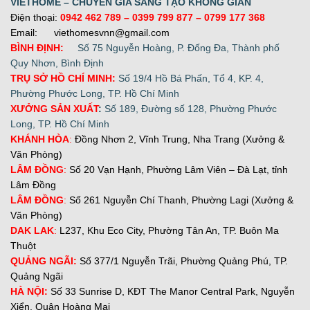
VIETHOME – CHUYÊN GIA SÁNG TẠO KHÔNG GIAN
Điện thoại:
0942 462 789
– 0399 799 877 –
0799 177 368
Email: viethomesvnn@gmail.com
BÌNH ĐỊNH:
Số 75 Nguyễn Hoàng, P. Đống Đa, Thành phố
Quy Nhơn, Bình Định
TRỤ SỞ HỒ CHÍ MINH:
Số 19/4 Hồ Bá Phấn, Tổ 4, KP. 4,
Phường Phước Long, TP. Hồ Chí Minh
XƯỞNG SẢN XUẤT
:
Số 189, Đường số 128, Phường Phước
Long, TP. Hồ Chí Minh
KHÁNH HÒA
:
Đồng Nhơn 2, Vĩnh Trung, Nha Trang (Xưởng &
Văn Phòng)
LÂM ĐỒNG
:
Số 20 Vạn Hạnh, Phường Lâm Viên – Đà Lạt, tỉnh
Lâm Đồng
LÂM ĐỒNG
:
Số 261 Nguyễn Chí Thanh, Phường Lagi (Xưởng &
Văn Phòng)
DAK LAK
:
L237, Khu Eco City, Phường Tân An, TP. Buôn Ma
Thuột
QUẢNG NGÃI:
Số 377/1 Nguyễn Trãi, Phường Quảng Phú, TP.
Quảng Ngãi
H
À NỘI:
Số 33 Sunrise D, KĐT The Manor Central Park, Nguyễn
Xiển, Quận Hoàng Mai