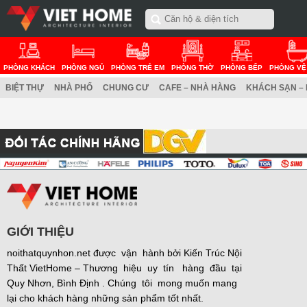
PHÒNG KHÁCH
PHÒNG NGỦ
PHÒNG TRẺ EM
PHÒNG THỜ
PHÒNG BẾP
PHÒNG VỆ
BIỆT THỰ
NHÀ PHỐ
CHUNG CƯ
CAFE – NHÀ HÀNG
KHÁCH SẠN –
GIỚI THIỆU
noithatquynhon.net được vận hành bởi Kiến Trúc Nội
Thất VietHome – Thương hiệu uy tín hàng đầu tại
Quy Nhơn, Bình Định . Chúng tôi mong muốn mang
lại cho khách hàng những sản phẩm tốt nhất.