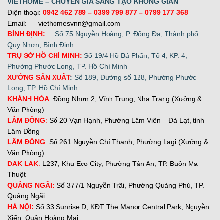
VIETHOME – CHUYÊN GIA SÁNG TẠO KHÔNG GIAN
Điện thoại:
0942 462 789
– 0399 799 877 –
0799 177 368
Email: viethomesvnn@gmail.com
BÌNH ĐỊNH:
Số 75 Nguyễn Hoàng, P. Đống Đa, Thành phố
Quy Nhơn, Bình Định
TRỤ SỞ HỒ CHÍ MINH:
Số 19/4 Hồ Bá Phấn, Tổ 4, KP. 4,
Phường Phước Long, TP. Hồ Chí Minh
XƯỞNG SẢN XUẤT
:
Số 189, Đường số 128, Phường Phước
Long, TP. Hồ Chí Minh
KHÁNH HÒA
:
Đồng Nhơn 2, Vĩnh Trung, Nha Trang (Xưởng &
Văn Phòng)
LÂM ĐỒNG
:
Số 20 Vạn Hạnh, Phường Lâm Viên – Đà Lạt, tỉnh
Lâm Đồng
LÂM ĐỒNG
:
Số 261 Nguyễn Chí Thanh, Phường Lagi (Xưởng &
Văn Phòng)
DAK LAK
:
L237, Khu Eco City, Phường Tân An, TP. Buôn Ma
Thuột
QUẢNG NGÃI:
Số 377/1 Nguyễn Trãi, Phường Quảng Phú, TP.
Quảng Ngãi
H
À NỘI:
Số 33 Sunrise D, KĐT The Manor Central Park, Nguyễn
Xiển, Quận Hoàng Mai