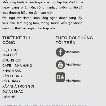
Mỗi công trình là tâm huyết của một tập thể VietHome
ngày càng phát triển, vững mạnh, chuyên nghiệp và
đưa thương hiệu lên tầm cao mới!
Đội ngũ VietHome luôn lắng nghe khách hàng, lấy
yêu cầu làm trọng tâm, mong muốn kiến tạo không
gian nội thất tiện nghi, phù hợp nhất.
THIẾT KẾ THI
THEO DÕI CHÚNG
CÔNG
TÔI TRÊN
BIỆT THỰ
VietHome
NHÀ PHỐ
CHUNG CƯ
VietHome
CAFE – NHÀ HÀNG
KHÁCH SẠN
VĂN PHÒNG
VietHome
CỬA HÀNG
XÂY NHÀ TRỌN GÓI
DỰ ÁN KHÁC
LIÊN HỆ