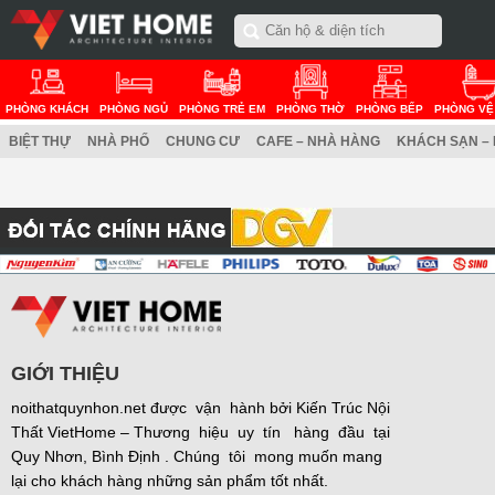
PHÒNG KHÁCH
PHÒNG NGỦ
PHÒNG TRẺ EM
PHÒNG THỜ
PHÒNG BẾP
PHÒNG VỆ
BIỆT THỰ
NHÀ PHỐ
CHUNG CƯ
CAFE – NHÀ HÀNG
KHÁCH SẠN –
GIỚI THIỆU
noithatquynhon.net được vận hành bởi Kiến Trúc Nội
Thất VietHome – Thương hiệu uy tín hàng đầu tại
Quy Nhơn, Bình Định . Chúng tôi mong muốn mang
lại cho khách hàng những sản phẩm tốt nhất.