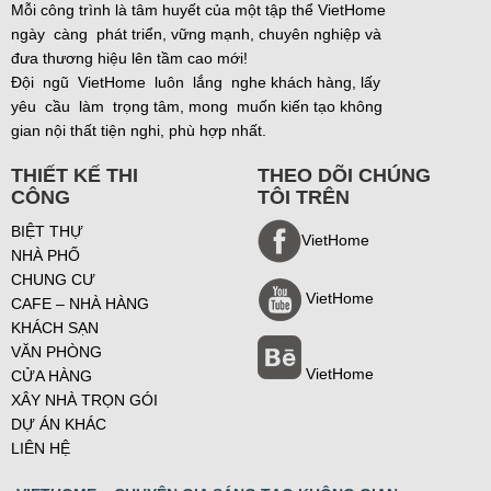
Mỗi công trình là tâm huyết của một tập thể VietHome
ngày càng phát triển, vững mạnh, chuyên nghiệp và
đưa thương hiệu lên tầm cao mới!
Đội ngũ VietHome luôn lắng nghe khách hàng, lấy
yêu cầu làm trọng tâm, mong muốn kiến tạo không
gian nội thất tiện nghi, phù hợp nhất.
THIẾT KẾ THI
THEO DÕI CHÚNG
CÔNG
TÔI TRÊN
BIỆT THỰ
VietHome
NHÀ PHỐ
CHUNG CƯ
VietHome
CAFE – NHÀ HÀNG
KHÁCH SẠN
VĂN PHÒNG
VietHome
CỬA HÀNG
XÂY NHÀ TRỌN GÓI
DỰ ÁN KHÁC
LIÊN HỆ