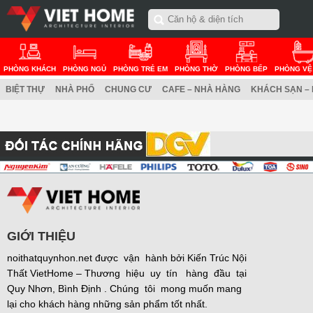
PHÒNG KHÁCH
PHÒNG NGỦ
PHÒNG TRẺ EM
PHÒNG THỜ
PHÒNG BẾP
PHÒNG VỆ
BIỆT THỰ
NHÀ PHỐ
CHUNG CƯ
CAFE – NHÀ HÀNG
KHÁCH SẠN –
GIỚI THIỆU
noithatquynhon.net được vận hành bởi Kiến Trúc Nội
Thất VietHome – Thương hiệu uy tín hàng đầu tại
Quy Nhơn, Bình Định . Chúng tôi mong muốn mang
lại cho khách hàng những sản phẩm tốt nhất.