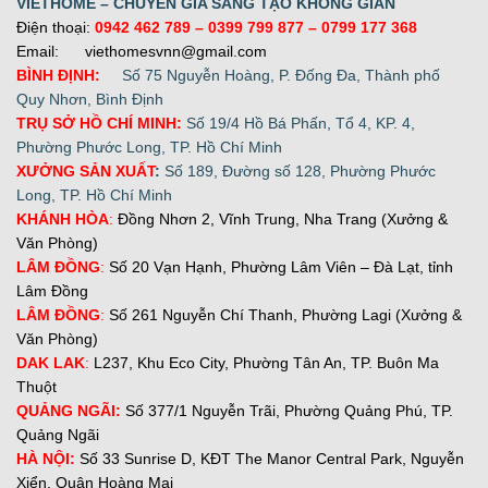
VIETHOME – CHUYÊN GIA SÁNG TẠO KHÔNG GIAN
Điện thoại:
0942 462 789
– 0399 799 877 –
0799 177 368
Email: viethomesvnn@gmail.com
BÌNH ĐỊNH:
Số 75 Nguyễn Hoàng, P. Đống Đa, Thành phố
Quy Nhơn, Bình Định
TRỤ SỞ HỒ CHÍ MINH:
Số 19/4 Hồ Bá Phấn, Tổ 4, KP. 4,
Phường Phước Long, TP. Hồ Chí Minh
XƯỞNG SẢN XUẤT
:
Số 189, Đường số 128, Phường Phước
Long, TP. Hồ Chí Minh
KHÁNH HÒA
:
Đồng Nhơn 2, Vĩnh Trung, Nha Trang (Xưởng &
Văn Phòng)
LÂM ĐỒNG
:
Số 20 Vạn Hạnh, Phường Lâm Viên – Đà Lạt, tỉnh
Lâm Đồng
LÂM ĐỒNG
:
Số 261 Nguyễn Chí Thanh, Phường Lagi (Xưởng &
Văn Phòng)
DAK LAK
:
L237, Khu Eco City, Phường Tân An, TP. Buôn Ma
Thuột
QUẢNG NGÃI:
Số 377/1 Nguyễn Trãi, Phường Quảng Phú, TP.
Quảng Ngãi
H
À NỘI:
Số 33 Sunrise D, KĐT The Manor Central Park, Nguyễn
Xiển, Quận Hoàng Mai