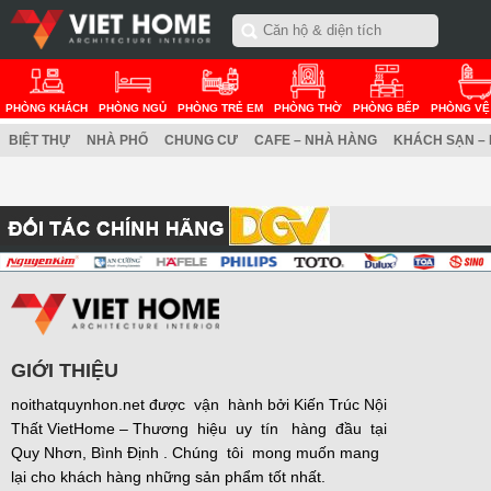
PHÒNG KHÁCH
PHÒNG NGỦ
PHÒNG TRẺ EM
PHÒNG THỜ
PHÒNG BẾP
PHÒNG VỆ
BIỆT THỰ
NHÀ PHỐ
CHUNG CƯ
CAFE – NHÀ HÀNG
KHÁCH SẠN –
GIỚI THIỆU
noithatquynhon.net được vận hành bởi Kiến Trúc Nội
Thất VietHome – Thương hiệu uy tín hàng đầu tại
Quy Nhơn, Bình Định . Chúng tôi mong muốn mang
lại cho khách hàng những sản phẩm tốt nhất.