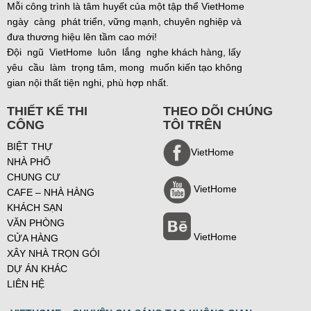
Mỗi công trình là tâm huyết của một tập thể VietHome
ngày càng phát triển, vững mạnh, chuyên nghiệp và
đưa thương hiệu lên tầm cao mới!
Đội ngũ VietHome luôn lắng nghe khách hàng, lấy
yêu cầu làm trọng tâm, mong muốn kiến tạo không
gian nội thất tiện nghi, phù hợp nhất.
THIẾT KẾ THI
THEO DÕI CHÚNG
CÔNG
TÔI TRÊN
BIỆT THỰ
VietHome
NHÀ PHỐ
CHUNG CƯ
VietHome
CAFE – NHÀ HÀNG
KHÁCH SẠN
VĂN PHÒNG
VietHome
CỬA HÀNG
XÂY NHÀ TRỌN GÓI
DỰ ÁN KHÁC
LIÊN HỆ