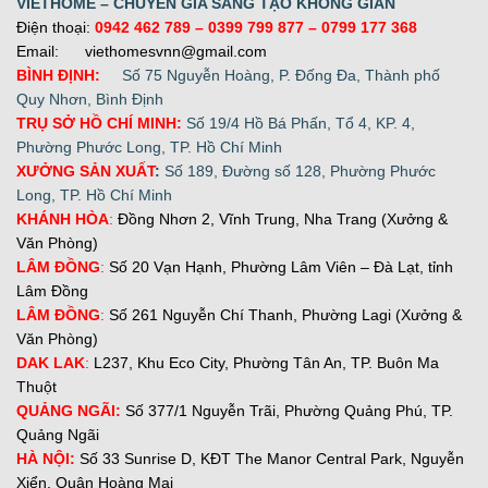
VIETHOME – CHUYÊN GIA SÁNG TẠO KHÔNG GIAN
Điện thoại:
0942 462 789
– 0399 799 877 –
0799 177 368
Email: viethomesvnn@gmail.com
BÌNH ĐỊNH:
Số 75 Nguyễn Hoàng, P. Đống Đa, Thành phố
Quy Nhơn, Bình Định
TRỤ SỞ HỒ CHÍ MINH:
Số 19/4 Hồ Bá Phấn, Tổ 4, KP. 4,
Phường Phước Long, TP. Hồ Chí Minh
XƯỞNG SẢN XUẤT
:
Số 189, Đường số 128, Phường Phước
Long, TP. Hồ Chí Minh
KHÁNH HÒA
:
Đồng Nhơn 2, Vĩnh Trung, Nha Trang (Xưởng &
Văn Phòng)
LÂM ĐỒNG
:
Số 20 Vạn Hạnh, Phường Lâm Viên – Đà Lạt, tỉnh
Lâm Đồng
LÂM ĐỒNG
:
Số 261 Nguyễn Chí Thanh, Phường Lagi (Xưởng &
Văn Phòng)
DAK LAK
:
L237, Khu Eco City, Phường Tân An, TP. Buôn Ma
Thuột
QUẢNG NGÃI:
Số 377/1 Nguyễn Trãi, Phường Quảng Phú, TP.
Quảng Ngãi
H
À NỘI:
Số 33 Sunrise D, KĐT The Manor Central Park, Nguyễn
Xiển, Quận Hoàng Mai