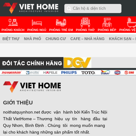
PHÒNG KHÁCH
PHÒNG NGỦ
PHÒNG TRẺ EM
PHÒNG THỜ
PHÒNG BẾP
PHÒNG VỆ
BIỆT THỰ
NHÀ PHỐ
CHUNG CƯ
CAFE – NHÀ HÀNG
KHÁCH SẠN –
GIỚI THIỆU
noithatquynhon.net được vận hành bởi Kiến Trúc Nội
Thất VietHome – Thương hiệu uy tín hàng đầu tại
Quy Nhơn, Bình Định . Chúng tôi mong muốn mang
lại cho khách hàng những sản phẩm tốt nhất.