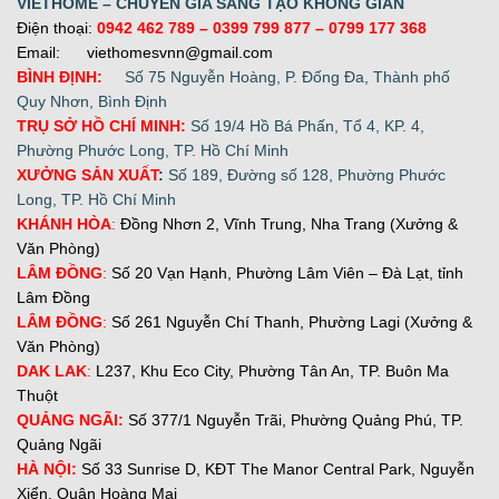
VIETHOME – CHUYÊN GIA SÁNG TẠO KHÔNG GIAN
Điện thoại:
0942 462 789
– 0399 799 877 –
0799 177 368
Email: viethomesvnn@gmail.com
BÌNH ĐỊNH:
Số 75 Nguyễn Hoàng, P. Đống Đa, Thành phố
Quy Nhơn, Bình Định
TRỤ SỞ HỒ CHÍ MINH:
Số 19/4 Hồ Bá Phấn, Tổ 4, KP. 4,
Phường Phước Long, TP. Hồ Chí Minh
XƯỞNG SẢN XUẤT
:
Số 189, Đường số 128, Phường Phước
Long, TP. Hồ Chí Minh
KHÁNH HÒA
:
Đồng Nhơn 2, Vĩnh Trung, Nha Trang (Xưởng &
Văn Phòng)
LÂM ĐỒNG
:
Số 20 Vạn Hạnh, Phường Lâm Viên – Đà Lạt, tỉnh
Lâm Đồng
LÂM ĐỒNG
:
Số 261 Nguyễn Chí Thanh, Phường Lagi (Xưởng &
Văn Phòng)
DAK LAK
:
L237, Khu Eco City, Phường Tân An, TP. Buôn Ma
Thuột
QUẢNG NGÃI:
Số 377/1 Nguyễn Trãi, Phường Quảng Phú, TP.
Quảng Ngãi
H
À NỘI:
Số 33 Sunrise D, KĐT The Manor Central Park, Nguyễn
Xiển, Quận Hoàng Mai