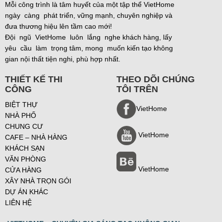
Mỗi công trình là tâm huyết của một tập thể VietHome
ngày càng phát triển, vững mạnh, chuyên nghiệp và
đưa thương hiệu lên tầm cao mới!
Đội ngũ VietHome luôn lắng nghe khách hàng, lấy
yêu cầu làm trọng tâm, mong muốn kiến tạo không
gian nội thất tiện nghi, phù hợp nhất.
THIẾT KẾ THI
THEO DÕI CHÚNG
CÔNG
TÔI TRÊN
BIỆT THỰ
VietHome
NHÀ PHỐ
CHUNG CƯ
VietHome
CAFE – NHÀ HÀNG
KHÁCH SẠN
VĂN PHÒNG
VietHome
CỬA HÀNG
XÂY NHÀ TRỌN GÓI
DỰ ÁN KHÁC
LIÊN HỆ