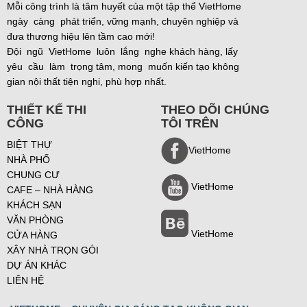
Mỗi công trình là tâm huyết của một tập thể VietHome
ngày càng phát triển, vững mạnh, chuyên nghiệp và
đưa thương hiệu lên tầm cao mới!
Đội ngũ VietHome luôn lắng nghe khách hàng, lấy
yêu cầu làm trọng tâm, mong muốn kiến tạo không
gian nội thất tiện nghi, phù hợp nhất.
THIẾT KẾ THI
THEO DÕI CHÚNG
CÔNG
TÔI TRÊN
BIỆT THỰ
VietHome
NHÀ PHỐ
CHUNG CƯ
VietHome
CAFE – NHÀ HÀNG
KHÁCH SẠN
VĂN PHÒNG
VietHome
CỬA HÀNG
XÂY NHÀ TRỌN GÓI
DỰ ÁN KHÁC
LIÊN HỆ