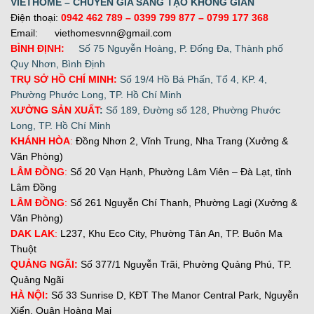
VIETHOME – CHUYÊN GIA SÁNG TẠO KHÔNG GIAN
Điện thoại:
0942 462 789
– 0399 799 877 –
0799 177 368
Email: viethomesvnn@gmail.com
BÌNH ĐỊNH:
Số 75 Nguyễn Hoàng, P. Đống Đa, Thành phố
Quy Nhơn, Bình Định
TRỤ SỞ HỒ CHÍ MINH:
Số 19/4 Hồ Bá Phấn, Tổ 4, KP. 4,
Phường Phước Long, TP. Hồ Chí Minh
XƯỞNG SẢN XUẤT
:
Số 189, Đường số 128, Phường Phước
Long, TP. Hồ Chí Minh
KHÁNH HÒA
:
Đồng Nhơn 2, Vĩnh Trung, Nha Trang (Xưởng &
Văn Phòng)
LÂM ĐỒNG
:
Số 20 Vạn Hạnh, Phường Lâm Viên – Đà Lạt, tỉnh
Lâm Đồng
LÂM ĐỒNG
:
Số 261 Nguyễn Chí Thanh, Phường Lagi (Xưởng &
Văn Phòng)
DAK LAK
:
L237, Khu Eco City, Phường Tân An, TP. Buôn Ma
Thuột
QUẢNG NGÃI:
Số 377/1 Nguyễn Trãi, Phường Quảng Phú, TP.
Quảng Ngãi
H
À NỘI:
Số 33 Sunrise D, KĐT The Manor Central Park, Nguyễn
Xiển, Quận Hoàng Mai