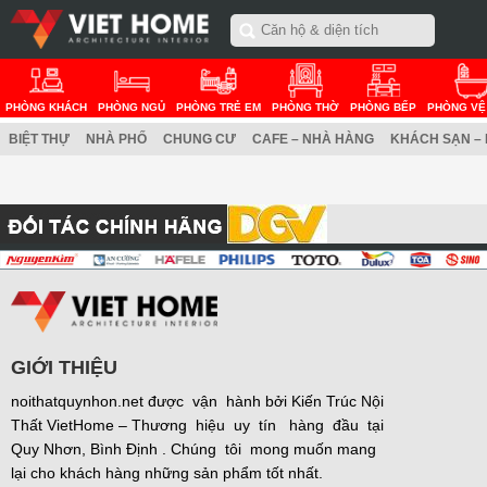
PHÒNG KHÁCH
PHÒNG NGỦ
PHÒNG TRẺ EM
PHÒNG THỜ
PHÒNG BẾP
PHÒNG VỆ
BIỆT THỰ
NHÀ PHỐ
CHUNG CƯ
CAFE – NHÀ HÀNG
KHÁCH SẠN –
GIỚI THIỆU
noithatquynhon.net được vận hành bởi Kiến Trúc Nội
Thất VietHome – Thương hiệu uy tín hàng đầu tại
Quy Nhơn, Bình Định . Chúng tôi mong muốn mang
lại cho khách hàng những sản phẩm tốt nhất.