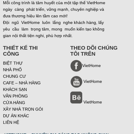
Mỗi công trình là tâm huyết của một tập thể VietHome
ngày càng phát triển, vững mạnh, chuyên nghiệp và
đưa thương hiệu lên tầm cao mới!
Đội ngũ VietHome luôn lắng nghe khách hàng, lấy
yêu cầu làm trọng tâm, mong muốn kiến tạo không
gian nội thất tiện nghi, phù hợp nhất.
THIẾT KẾ THI
THEO DÕI CHÚNG
CÔNG
TÔI TRÊN
BIỆT THỰ
VietHome
NHÀ PHỐ
CHUNG CƯ
VietHome
CAFE – NHÀ HÀNG
KHÁCH SẠN
VĂN PHÒNG
VietHome
CỬA HÀNG
XÂY NHÀ TRỌN GÓI
DỰ ÁN KHÁC
LIÊN HỆ