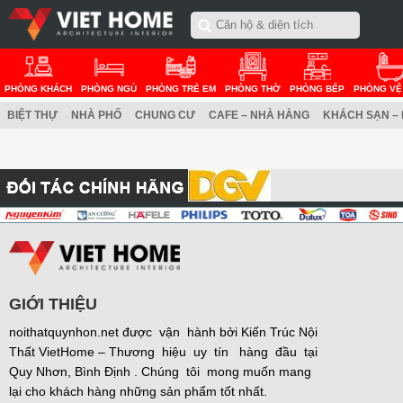
PHÒNG KHÁCH
PHÒNG NGỦ
PHÒNG TRẺ EM
PHÒNG THỜ
PHÒNG BẾP
PHÒNG VỆ
BIỆT THỰ
NHÀ PHỐ
CHUNG CƯ
CAFE – NHÀ HÀNG
KHÁCH SẠN –
GIỚI THIỆU
noithatquynhon.net được vận hành bởi Kiến Trúc Nội
Thất VietHome – Thương hiệu uy tín hàng đầu tại
Quy Nhơn, Bình Định . Chúng tôi mong muốn mang
lại cho khách hàng những sản phẩm tốt nhất.