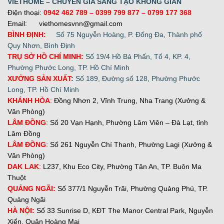
VIETHOME – CHUYÊN GIA SÁNG TẠO KHÔNG GIAN
Điện thoại:
0942 462 789
– 0399 799 877 –
0799 177 368
Email: viethomesvnn@gmail.com
BÌNH ĐỊNH:
Số 75 Nguyễn Hoàng, P. Đống Đa, Thành phố
Quy Nhơn, Bình Định
TRỤ SỞ HỒ CHÍ MINH:
Số 19/4 Hồ Bá Phấn, Tổ 4, KP. 4,
Phường Phước Long, TP. Hồ Chí Minh
XƯỞNG SẢN XUẤT
:
Số 189, Đường số 128, Phường Phước
Long, TP. Hồ Chí Minh
KHÁNH HÒA
:
Đồng Nhơn 2, Vĩnh Trung, Nha Trang (Xưởng &
Văn Phòng)
LÂM ĐỒNG
:
Số 20 Vạn Hạnh, Phường Lâm Viên – Đà Lạt, tỉnh
Lâm Đồng
LÂM ĐỒNG
:
Số 261 Nguyễn Chí Thanh, Phường Lagi (Xưởng &
Văn Phòng)
DAK LAK
:
L237, Khu Eco City, Phường Tân An, TP. Buôn Ma
Thuột
QUẢNG NGÃI:
Số 377/1 Nguyễn Trãi, Phường Quảng Phú, TP.
Quảng Ngãi
H
À NỘI:
Số 33 Sunrise D, KĐT The Manor Central Park, Nguyễn
Xiển, Quận Hoàng Mai