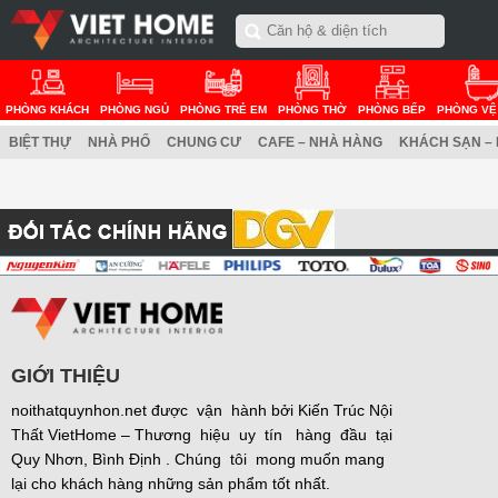
PHÒNG KHÁCH
PHÒNG NGỦ
PHÒNG TRẺ EM
PHÒNG THỜ
PHÒNG BẾP
PHÒNG VỆ
BIỆT THỰ
NHÀ PHỐ
CHUNG CƯ
CAFE – NHÀ HÀNG
KHÁCH SẠN –
GIỚI THIỆU
noithatquynhon.net được vận hành bởi Kiến Trúc Nội
Thất VietHome – Thương hiệu uy tín hàng đầu tại
Quy Nhơn, Bình Định . Chúng tôi mong muốn mang
lại cho khách hàng những sản phẩm tốt nhất.