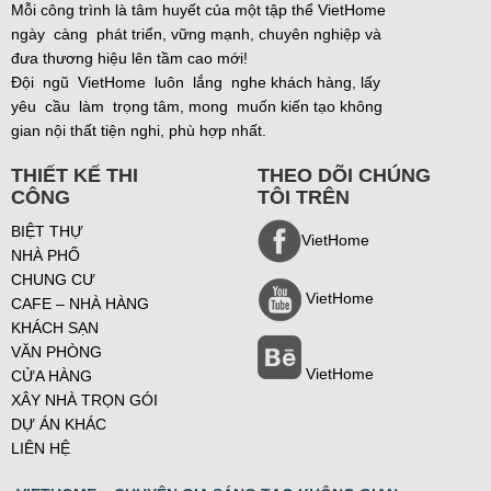
Mỗi công trình là tâm huyết của một tập thể VietHome
ngày càng phát triển, vững mạnh, chuyên nghiệp và
đưa thương hiệu lên tầm cao mới!
Đội ngũ VietHome luôn lắng nghe khách hàng, lấy
yêu cầu làm trọng tâm, mong muốn kiến tạo không
gian nội thất tiện nghi, phù hợp nhất.
THIẾT KẾ THI
THEO DÕI CHÚNG
CÔNG
TÔI TRÊN
BIỆT THỰ
VietHome
NHÀ PHỐ
CHUNG CƯ
VietHome
CAFE – NHÀ HÀNG
KHÁCH SẠN
VĂN PHÒNG
VietHome
CỬA HÀNG
XÂY NHÀ TRỌN GÓI
DỰ ÁN KHÁC
LIÊN HỆ