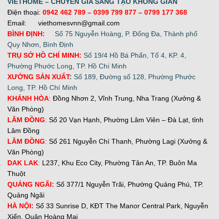
VIETHOME – CHUYÊN GIA SÁNG TẠO KHÔNG GIAN
Điện thoại:
0942 462 789
– 0399 799 877 –
0799 177 368
Email: viethomesvnn@gmail.com
BÌNH ĐỊNH:
Số 75 Nguyễn Hoàng, P. Đống Đa, Thành phố
Quy Nhơn, Bình Định
TRỤ SỞ HỒ CHÍ MINH:
Số 19/4 Hồ Bá Phấn, Tổ 4, KP. 4,
Phường Phước Long, TP. Hồ Chí Minh
XƯỞNG SẢN XUẤT
:
Số 189, Đường số 128, Phường Phước
Long, TP. Hồ Chí Minh
KHÁNH HÒA
:
Đồng Nhơn 2, Vĩnh Trung, Nha Trang (Xưởng &
Văn Phòng)
LÂM ĐỒNG
:
Số 20 Vạn Hạnh, Phường Lâm Viên – Đà Lạt, tỉnh
Lâm Đồng
LÂM ĐỒNG
:
Số 261 Nguyễn Chí Thanh, Phường Lagi (Xưởng &
Văn Phòng)
DAK LAK
:
L237, Khu Eco City, Phường Tân An, TP. Buôn Ma
Thuột
QUẢNG NGÃI:
Số 377/1 Nguyễn Trãi, Phường Quảng Phú, TP.
Quảng Ngãi
H
À NỘI:
Số 33 Sunrise D, KĐT The Manor Central Park, Nguyễn
Xiển, Quận Hoàng Mai