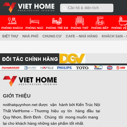
PHÒNG KHÁCH
PHÒNG NGỦ
PHÒNG TRẺ EM
PHÒNG THỜ
PHÒNG BẾP
PHÒNG VỆ
BIỆT THỰ
NHÀ PHỐ
CHUNG CƯ
CAFE – NHÀ HÀNG
KHÁCH SẠN –
GIỚI THIỆU
noithatquynhon.net được vận hành bởi Kiến Trúc Nội
Thất VietHome – Thương hiệu uy tín hàng đầu tại
Quy Nhơn, Bình Định . Chúng tôi mong muốn mang
lại cho khách hàng những sản phẩm tốt nhất.