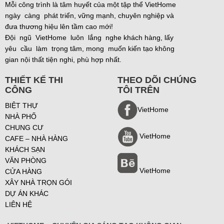
Mỗi công trình là tâm huyết của một tập thể VietHome
ngày càng phát triển, vững mạnh, chuyên nghiệp và
đưa thương hiệu lên tầm cao mới!
Đội ngũ VietHome luôn lắng nghe khách hàng, lấy
yêu cầu làm trọng tâm, mong muốn kiến tạo không
gian nội thất tiện nghi, phù hợp nhất.
THIẾT KẾ THI
THEO DÕI CHÚNG
CÔNG
TÔI TRÊN
BIỆT THỰ
VietHome
NHÀ PHỐ
CHUNG CƯ
VietHome
CAFE – NHÀ HÀNG
KHÁCH SẠN
VĂN PHÒNG
VietHome
CỬA HÀNG
XÂY NHÀ TRỌN GÓI
DỰ ÁN KHÁC
LIÊN HỆ