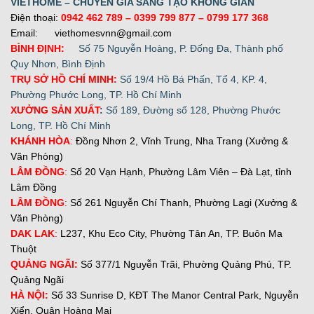
VIETHOME – CHUYÊN GIA SÁNG TẠO KHÔNG GIAN
Điện thoại:
0942 462 789
– 0399 799 877 –
0799 177 368
Email: viethomesvnn@gmail.com
BÌNH ĐỊNH:
Số 75 Nguyễn Hoàng, P. Đống Đa, Thành phố
Quy Nhơn, Bình Định
TRỤ SỞ HỒ CHÍ MINH:
Số 19/4 Hồ Bá Phấn, Tổ 4, KP. 4,
Phường Phước Long, TP. Hồ Chí Minh
XƯỞNG SẢN XUẤT
:
Số 189, Đường số 128, Phường Phước
Long, TP. Hồ Chí Minh
KHÁNH HÒA
:
Đồng Nhơn 2, Vĩnh Trung, Nha Trang (Xưởng &
Văn Phòng)
LÂM ĐỒNG
:
Số 20 Vạn Hạnh, Phường Lâm Viên – Đà Lạt, tỉnh
Lâm Đồng
LÂM ĐỒNG
:
Số 261 Nguyễn Chí Thanh, Phường Lagi (Xưởng &
Văn Phòng)
DAK LAK
:
L237, Khu Eco City, Phường Tân An, TP. Buôn Ma
Thuột
QUẢNG NGÃI:
Số 377/1 Nguyễn Trãi, Phường Quảng Phú, TP.
Quảng Ngãi
H
À NỘI:
Số 33 Sunrise D, KĐT The Manor Central Park, Nguyễn
Xiển, Quận Hoàng Mai