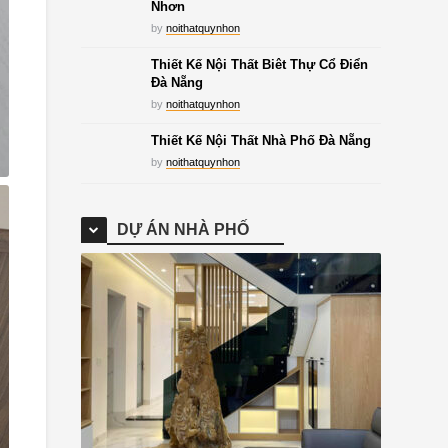
Nhơn
by
noithatquynhon
Thiết Kế Nội Thất Biêt Thự Cổ Điển
Đà Nẵng
by
noithatquynhon
Thiết Kế Nội Thất Nhà Phố Đà Nẵng
by
noithatquynhon
DỰ ÁN NHÀ PHỐ