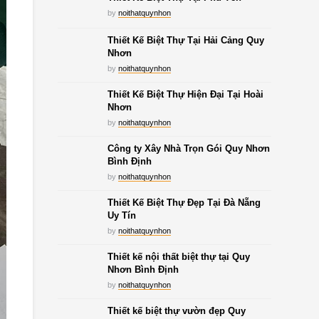
by
noithatquynhon
Thiết Kế Biệt Thự Tại Hải Cảng Quy
Nhơn
by
noithatquynhon
Thiết Kế Biệt Thự Hiện Đại Tại Hoài
Nhơn
by
noithatquynhon
Công ty Xây Nhà Trọn Gói Quy Nhơn
Bình Định
by
noithatquynhon
Thiết Kế Biệt Thự Đẹp Tại Đà Nẵng
Uy Tín
by
noithatquynhon
Thiết kế nội thất biệt thự tại Quy
Nhơn Bình Định
by
noithatquynhon
Thiết kế biệt thự vườn đẹp Quy