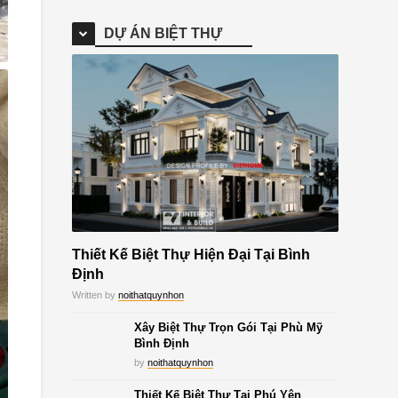
DỰ ÁN BIỆT THỰ
Thiết Kế Biệt Thự Hiện Đại Tại Bình
Định
Written by
noithatquynhon
Xây Biệt Thự Trọn Gói Tại Phù Mỹ
Bình Định
by
noithatquynhon
Thiết Kế Biệt Thự Tại Phú Yên