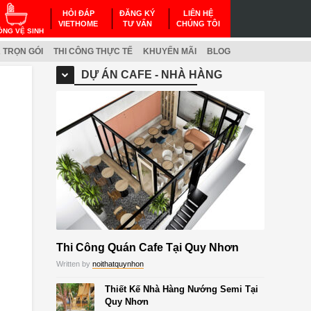
HỎI ĐÁP
ĐĂNG KÝ
LIÊN HỆ
VIETHOME
TƯ VẤN
CHÚNG TÔI
ÒNG VỆ SINH
 TRỌN GÓI
THI CÔNG THỰC TẾ
KHUYẾN MÃI
BLOG
DỰ ÁN CAFE - NHÀ HÀNG
Thi Công Quán Cafe Tại Quy Nhơn
Written by
noithatquynhon
Thiết Kế Nhà Hàng Nướng Semi Tại
Quy Nhơn