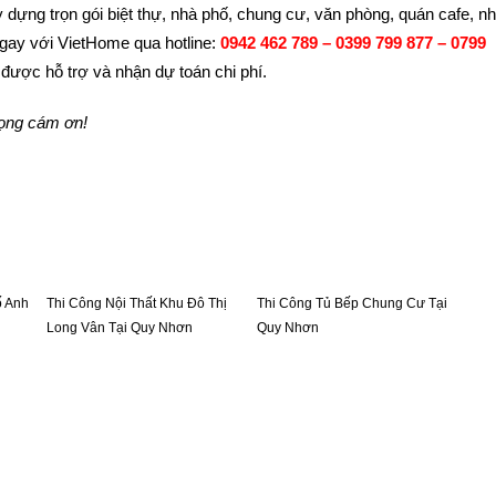
 dựng trọn gói biệt thự, nhà phố, chung cư, văn phòng, quán cafe, n
gay với VietHome qua hotline:
0942 462 789 – 0399 799 877 – 0799
được hỗ trợ và nhận dự toán chi phí.
rọng cám ơn!
ố Anh
Thi Công Nội Thất Khu Đô Thị
Thi Công Tủ Bếp Chung Cư Tại
Long Vân Tại Quy Nhơn
Quy Nhơn