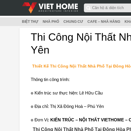
BIỆT THỰ
NHÀ PHỐ
CHUNG CƯ
CAFE – NHÀ HÀNG
KH
Thi Công Nội Thất N
Yên
Thiết Kế Thi Công Nội Thất Nhà Phố Tại Đông Hò
Thông tin công trình:
๏ Kiến trúc sư thực hiện: Lê Hữu Cầu
๏ Địa chỉ: Thị Xã Đông Hoà – Phú Yên
๏ Đơn Vị:
KIẾN TRÚC – NỘI THẤT VIETHOME – Ca
Thi Công Nội Thất Nhà Phố Tại Đông Hòa P