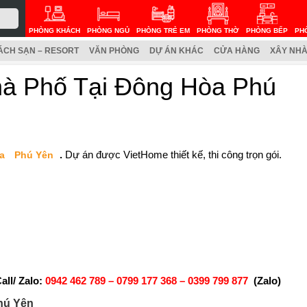
PHÒNG KHÁCH
PHÒNG NGỦ
PHÒNG TRẺ EM
PHÒNG THỜ
PHÒNG BẾP
PH
ÁCH SẠN – RESORT
VĂN PHÒNG
DỰ ÁN KHÁC
CỬA HÀNG
XÂY NHÀ
hà Phố Tại Đông Hòa Phú
.
Dự án được VietHome thiết kế, thi công trọn gói.
a
Phú Yên
ll/ Zalo:
0942 462 789 –
0799 177 368 – 0399 799 877
(Zalo)
hú Yên