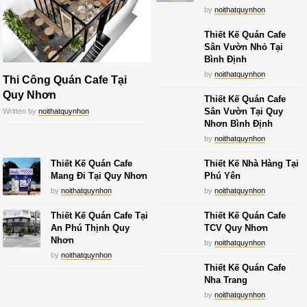
by
noithatquynhon
Thiết Kế Quán Cafe
Sân Vườn Nhỏ Tại
Bình Định
by
noithatquynhon
Thi Công Quán Cafe Tại
Quy Nhơn
Thiết Kế Quán Cafe
Sân Vườn Tại Quy
Written by
noithatquynhon
Nhơn Bình Định
by
noithatquynhon
Thiết Kế Quán Cafe
Thiết Kế Nhà Hàng Tại
Mang Đi Tại Quy Nhơn
Phú Yên
by
noithatquynhon
by
noithatquynhon
Thiết Kế Quán Cafe Tại
Thiết Kế Quán Cafe
An Phú Thịnh Quy
TCV Quy Nhơn
Nhơn
by
noithatquynhon
by
noithatquynhon
Thiết Kế Quán Cafe
Nha Trang
by
noithatquynhon