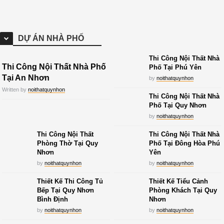
DỰ ÁN NHÀ PHỐ
Thi Công Nội Thất Nhà
Thi Công Nội Thất Nhà Phố
Phố Tại Phú Yên
Tại An Nhơn
by
noithatquynhon
Written by
noithatquynhon
Thi Công Nội Thất Nhà
Phố Tại Quy Nhơn
by
noithatquynhon
Thi Công Nội Thất
Thi Công Nội Thất Nhà
Phòng Thờ Tại Quy
Phố Tại Đông Hòa Phú
Nhơn
Yên
by
noithatquynhon
by
noithatquynhon
Thiết Kế Thi Công Tủ
Thiết Kế Tiểu Cảnh
Bếp Tại Quy Nhơn
Phòng Khách Tại Quy
Bình Định
Nhơn
by
noithatquynhon
by
noithatquynhon