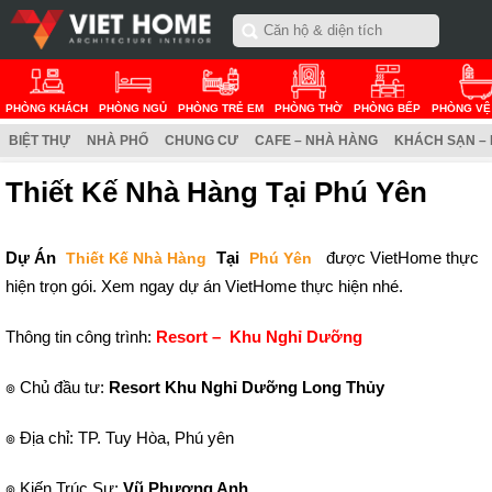
PHÒNG KHÁCH
PHÒNG NGỦ
PHÒNG TRẺ EM
PHÒNG THỜ
PHÒNG BẾP
PHÒNG VỆ
BIỆT THỰ
NHÀ PHỐ
CHUNG CƯ
CAFE – NHÀ HÀNG
KHÁCH SẠN –
Thiết Kế Nhà Hàng Tại Phú Yên
Dự Án
Tại
được VietHome thực
Thiết Kế Nhà Hàng
Phú Yên
hiện trọn gói. Xem ngay dự án VietHome thực hiện nhé.
Thông tin công trình:
Resort – Khu Nghỉ Dưỡng
๏ Chủ đầu tư:
Resort Khu Nghỉ Dưỡng Long Thủy
๏ Địa chỉ: TP. Tuy Hòa, Phú yên
๏ Kiến Trúc Sư:
Vũ Phương Anh