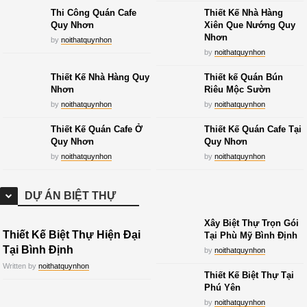
Thi Công Quán Cafe
Thiết Kế Nhà Hàng
Quy Nhơn
Xiên Que Nướng Quy
Nhơn
by
noithatquynhon
by
noithatquynhon
Thiết Kế Nhà Hàng Quy
Thiết kế Quán Bún
Nhơn
Riêu Mộc Sườn
by
noithatquynhon
by
noithatquynhon
Thiết Kế Quán Cafe Ở
Thiết Kế Quán Cafe Tại
Quy Nhơn
Quy Nhơn
by
noithatquynhon
by
noithatquynhon
DỰ ÁN BIỆT THỰ
Xây Biệt Thự Trọn Gói
Thiết Kế Biệt Thự Hiện Đại
Tại Phù Mỹ Bình Định
Tại Bình Định
by
noithatquynhon
Written by
noithatquynhon
Thiết Kế Biệt Thự Tại
Phú Yên
by
noithatquynhon