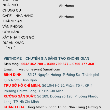
NHÀ PHỐ
VietHome
CHUNG CƯ
CAFE – NHÀ HÀNG
VietHome
KHÁCH SẠN
VĂN PHÒNG
CỬA HÀNG
XÂY NHÀ TRỌN GÓI
DỰ ÁN KHÁC
LIÊN HỆ
VIETHOME – CHUYÊN GIA SÁNG TẠO KHÔNG GIAN
Điện thoại:
0942 462 789
– 0399 799 877 –
0799 177 368
Email: viethomesvnn@gmail.com
BÌNH ĐỊNH:
Số 75 Nguyễn Hoàng, P. Đống Đa, Thành phố
Quy Nhơn, Bình Định
TRỤ SỞ HỒ CHÍ MINH:
Số 19/4 Hồ Bá Phấn, Tổ 4, KP. 4,
Phường Phước Long, TP. Hồ Chí Minh
XƯỞNG SẢN XUẤT
:
Số 189, Đường số 128, Phường Phước
Long, TP. Hồ Chí Minh
KHÁNH HÒA
:
Đồng Nhơn 2, Vĩnh Trung, Nha Trang (Xưởng &