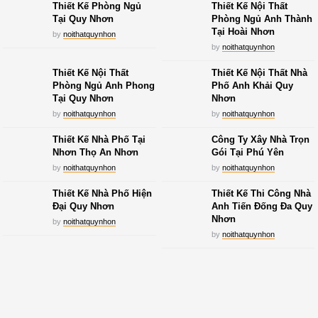
Thiết Kế Phòng Ngủ
Thiết Kế Nội Thất
Tại Quy Nhơn
Phòng Ngủ Anh Thành
Tại Hoài Nhơn
by
noithatquynhon
by
noithatquynhon
Thiết Kế Nội Thất
Thiết Kế Nội Thất Nhà
Phòng Ngủ Anh Phong
Phố Anh Khải Quy
Tại Quy Nhơn
Nhơn
by
noithatquynhon
by
noithatquynhon
Thiết Kế Nhà Phố Tại
Công Ty Xây Nhà Trọn
Nhơn Thọ An Nhơn
Gói Tại Phú Yên
by
noithatquynhon
by
noithatquynhon
Thiết Kế Nhà Phố Hiện
Thiết Kế Thi Công Nhà
Đại Quy Nhơn
Anh Tiến Đống Đa Quy
Nhơn
by
noithatquynhon
by
noithatquynhon