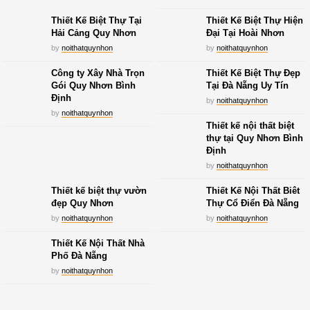
Thiết Kế Biệt Thự Tại
Thiết Kế Biệt Thự Hiện
Hải Cảng Quy Nhơn
Đại Tại Hoài Nhơn
by
noithatquynhon
by
noithatquynhon
Công ty Xây Nhà Trọn
Thiết Kế Biệt Thự Đẹp
Gói Quy Nhơn Bình
Tại Đà Nẵng Uy Tín
Định
by
noithatquynhon
by
noithatquynhon
Thiết kế nội thất biệt
thự tại Quy Nhơn Bình
Định
by
noithatquynhon
Thiết kế biệt thự vườn
Thiết Kế Nội Thất Biêt
đẹp Quy Nhơn
Thự Cổ Điển Đà Nẵng
by
noithatquynhon
by
noithatquynhon
Thiết Kế Nội Thất Nhà
Phố Đà Nẵng
by
noithatquynhon