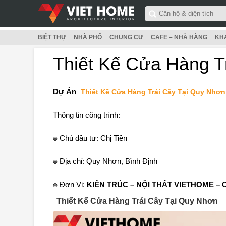
BIỆT THỰ
NHÀ PHỐ
CHUNG CƯ
CAFE – NHÀ HÀNG
KH
Thiết Kế Cửa Hàng T
Dự Án
Thiết Kế Cửa Hàng Trái Cây Tại Quy Nhơ
Thông tin công trình:
๏ Chủ đầu tư: Chị Tiền
๏ Địa chỉ: Quy Nhơn, Bình Định
๏ Đơn Vị:
KIẾN TRÚC – NỘI THẤT VIETHOME – Ca
Thiết Kế Cửa Hàng Trái Cây Tại Quy Nhơn