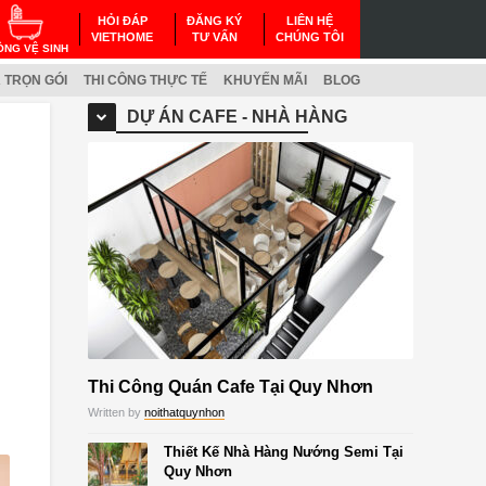
HỎI ĐÁP
ĐĂNG KÝ
LIÊN HỆ
VIETHOME
TƯ VẤN
CHÚNG TÔI
ÒNG VỆ SINH
 TRỌN GÓI
THI CÔNG THỰC TẾ
KHUYẾN MÃI
BLOG
DỰ ÁN CAFE - NHÀ HÀNG
Thi Công Quán Cafe Tại Quy Nhơn
Written by
noithatquynhon
Thiết Kế Nhà Hàng Nướng Semi Tại
Quy Nhơn