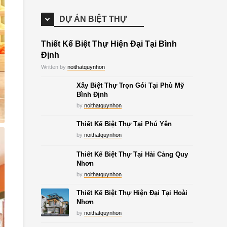
DỰ ÁN BIỆT THỰ
Thiết Kế Biệt Thự Hiện Đại Tại Bình
Định
Written by
noithatquynhon
Xây Biệt Thự Trọn Gói Tại Phù Mỹ
Bình Định
by
noithatquynhon
Thiết Kế Biệt Thự Tại Phú Yên
by
noithatquynhon
Thiết Kế Biệt Thự Tại Hải Cảng Quy
Nhơn
by
noithatquynhon
Thiết Kế Biệt Thự Hiện Đại Tại Hoài
Nhơn
by
noithatquynhon