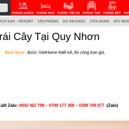
PHÒNG KHÁCH
PHÒNG NGỦ
PHÒNG TRẺ EM
PHÒNG THỜ
PHÒNG BẾP
PH
ÁCH SẠN – RESORT
VĂN PHÒNG
DỰ ÁN KHÁC
CỬA HÀNG
XÂY NHÀ
rái Cây Tại Quy Nhơn
được VietHome thiết kế, thi công trọn gói.
n
Bình Định
ll/ Zalo:
0942 462 789 –
0799 177 368 – 0399 799 877
(Zalo)