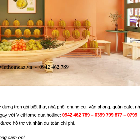
 dựng trọn gói biệt thự, nhà phố, chung cư, văn phòng, quán cafe, n
gay với VietHome qua hotline:
0942 462 789 – 0399 799 877 – 0799
được hỗ trợ và nhận dự toán chi phí.
rọng cám ơn!