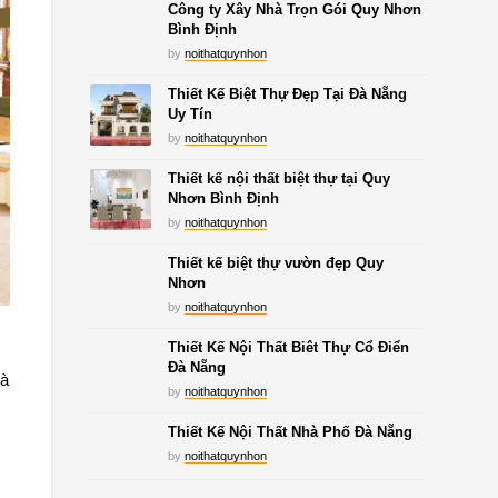
Công ty Xây Nhà Trọn Gói Quy Nhơn
Bình Định
by
noithatquynhon
Thiết Kế Biệt Thự Đẹp Tại Đà Nẵng
Uy Tín
by
noithatquynhon
Thiết kế nội thất biệt thự tại Quy
Nhơn Bình Định
by
noithatquynhon
Thiết kế biệt thự vườn đẹp Quy
Nhơn
by
noithatquynhon
Thiết Kế Nội Thất Biêt Thự Cổ Điển
Đà Nẵng
hà
by
noithatquynhon
Thiết Kế Nội Thất Nhà Phố Đà Nẵng
by
noithatquynhon