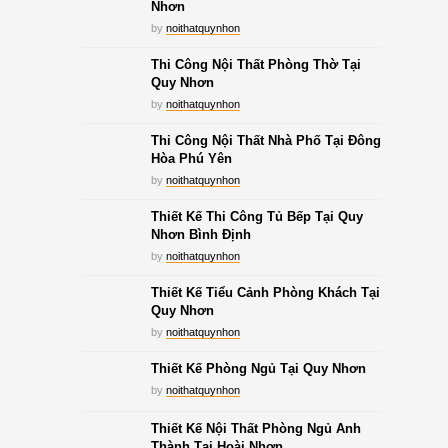
Nhơn
by
noithatquynhon
Thi Công Nội Thất Phòng Thờ Tại
Quy Nhơn
by
noithatquynhon
Thi Công Nội Thất Nhà Phố Tại Đông
Hòa Phú Yên
by
noithatquynhon
Thiết Kế Thi Công Tủ Bếp Tại Quy
Nhơn Bình Định
by
noithatquynhon
Thiết Kế Tiểu Cảnh Phòng Khách Tại
Quy Nhơn
by
noithatquynhon
Thiết Kế Phòng Ngủ Tại Quy Nhơn
by
noithatquynhon
Thiết Kế Nội Thất Phòng Ngủ Anh
Thành Tại Hoài Nhơn