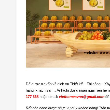
Để được tư vấn về dịch vụ Thiết kế – Thi công – Xây
hàng, khách sạn… Anh/chị đừng ngần ngại, liên hệ n
177 368
hoặc email:
viethomesvnn@gmail.com
để 
Rất hân hạnh được phục vụ quý khách hàng! Trân t