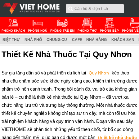
PHÒNG KHÁCH
PHÒNG NGỦ
PHÒNG TRẺ EM
PHÒNG THỜ
PHÒNG BẾP
PHÒNG VỆ
BIỆT THỰ
NHÀ PHỐ
CHUNG CƯ
CAFE – NHÀ HÀNG
KHÁCH SẠN –
Thiết Kế Nhà Thuốc Tại Quy Nhơn
Sự gia tăng dân số và phát triển du lịch tại
kéo theo
Quy Nhơn
nhu cầu chăm sóc sức khỏe ngày càng cao, khiến thị trường dược
phẩm trở nên cạnh tranh. Trong bối cảnh đó, vai trò của không gian
bán lẻ – cụ thể là thiết kế nhà thuốc tại Quy Nhơn – đã vượt xa
chức năng lưu trữ và trưng bày thông thường. Một nhà thuốc được
thiết kế chuyên nghiệp không chỉ tạo sự tin cậy, mà còn tối ưu hóa
trải nghiệm khách hàng và quy trình vận hành. Đoạn văn sau đây
VIETHOME sẽ phân tích những yếu tố then chốt, từ bố cục công
năng đến thẩm mỹ, giúp bạn có được một bản
thiết kế nhà thuốc