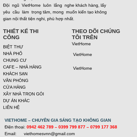
Đội ngũ VietHome luôn lắng nghe khách hàng, lấy
yêu cầu làm trọng tâm, mong muốn kiến tạo không
gian nội thất tiện nghi, phù hợp nhất.
THIẾT KẾ THI
THEO DÕI CHÚNG
CÔNG
TÔI TRÊN
VietHome
BIỆT THỰ
NHÀ PHỐ
VietHome
CHUNG CƯ
CAFE – NHÀ HÀNG
VietHome
KHÁCH SẠN
VĂN PHÒNG
CỬA HÀNG
XÂY NHÀ TRỌN GÓI
DỰ ÁN KHÁC
LIÊN HỆ
VIETHOME – CHUYÊN GIA SÁNG TẠO KHÔNG GIAN
Điện thoại:
0942 462 789
– 0399 799 877 –
0799 177 368
Email: viethomesvnn@gmail.com