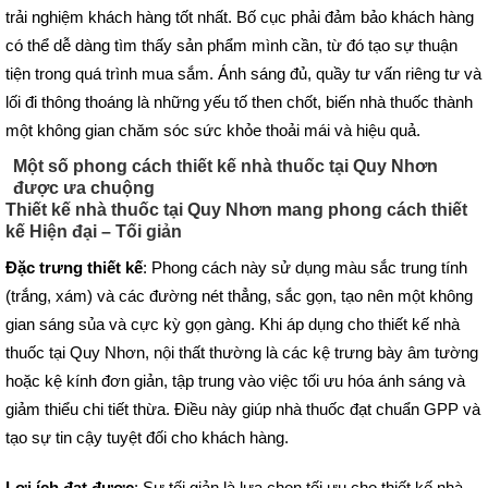
trải nghiệm khách hàng tốt nhất. Bố cục phải đảm bảo khách hàng
có thể dễ dàng tìm thấy sản phẩm mình cần, từ đó tạo sự thuận
tiện trong quá trình mua sắm. Ánh sáng đủ, quầy tư vấn riêng tư và
lối đi thông thoáng là những yếu tố then chốt, biến nhà thuốc thành
một không gian chăm sóc sức khỏe thoải mái và hiệu quả.
Một số phong cách thiết kế nhà thuốc tại Quy Nhơn
được ưa chuộng
Thiết kế nhà thuốc tại Quy Nhơn mang phong cách thiết
kế Hiện đại – Tối giản
Đặc trưng thiết kế
: Phong cách này sử dụng màu sắc trung tính
(trắng, xám) và các đường nét thẳng, sắc gọn, tạo nên một không
gian sáng sủa và cực kỳ gọn gàng. Khi áp dụng cho thiết kế nhà
thuốc tại Quy Nhơn, nội thất thường là các kệ trưng bày âm tường
hoặc kệ kính đơn giản, tập trung vào việc tối ưu hóa ánh sáng và
giảm thiểu chi tiết thừa. Điều này giúp nhà thuốc đạt chuẩn GPP và
tạo sự tin cậy tuyệt đối cho khách hàng.
Lợi ích đạt được
: Sự tối giản là lựa chọn tối ưu cho thiết kế nhà