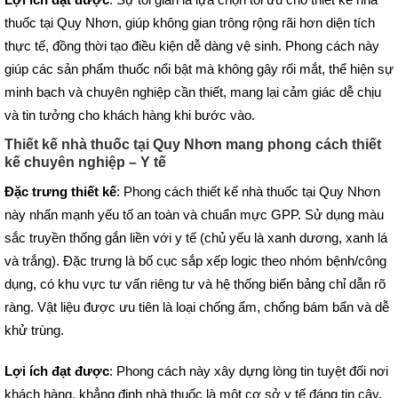
thuốc tại Quy Nhơn, giúp không gian trông rộng rãi hơn diện tích
thực tế, đồng thời tạo điều kiện dễ dàng vệ sinh. Phong cách này
giúp các sản phẩm thuốc nổi bật mà không gây rối mắt, thể hiện sự
minh bạch và chuyên nghiệp cần thiết, mang lại cảm giác dễ chịu
và tin tưởng cho khách hàng khi bước vào.
Thiết kế nhà thuốc tại Quy Nhơn mang phong cách thiết
kế chuyên nghiệp – Y tế
Đặc trưng thiết kế
: Phong cách thiết kế nhà thuốc tại Quy Nhơn
này nhấn mạnh yếu tố an toàn và chuẩn mực GPP. Sử dụng màu
sắc truyền thống gắn liền với y tế (chủ yếu là xanh dương, xanh lá
và trắng). Đặc trưng là bố cục sắp xếp logic theo nhóm bệnh/công
dụng, có khu vực tư vấn riêng tư và hệ thống biển bảng chỉ dẫn rõ
ràng. Vật liệu được ưu tiên là loại chống ẩm, chống bám bẩn và dễ
khử trùng.
Lợi ích đạt được
: Phong cách này xây dựng lòng tin tuyệt đối nơi
khách hàng, khẳng định nhà thuốc là một cơ sở y tế đáng tin cậy.