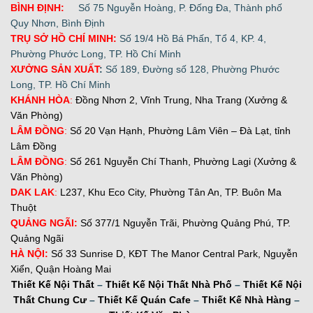
BÌNH ĐỊNH:
Số 75 Nguyễn Hoàng, P. Đống Đa, Thành phố
Quy Nhơn, Bình Định
TRỤ SỞ HỒ CHÍ MINH:
Số 19/4 Hồ Bá Phấn, Tổ 4, KP. 4,
Phường Phước Long, TP. Hồ Chí Minh
XƯỞNG SẢN XUẤT
:
Số 189, Đường số 128, Phường Phước
Long, TP. Hồ Chí Minh
KHÁNH HÒA
:
Đồng Nhơn 2, Vĩnh Trung, Nha Trang (Xưởng &
Văn Phòng)
LÂM ĐỒNG
:
Số 20 Vạn Hạnh, Phường Lâm Viên – Đà Lạt, tỉnh
Lâm Đồng
LÂM ĐỒNG
:
Số 261 Nguyễn Chí Thanh, Phường Lagi (Xưởng &
Văn Phòng)
DAK LAK
:
L237, Khu Eco City, Phường Tân An, TP. Buôn Ma
Thuột
QUẢNG NGÃI:
Số 377/1 Nguyễn Trãi, Phường Quảng Phú, TP.
Quảng Ngãi
H
À NỘI:
Số 33 Sunrise D, KĐT The Manor Central Park, Nguyễn
Xiển, Quận Hoàng Mai
Thiết Kế Nội Thất
–
Thiết Kế Nội Thất Nhà Phố
–
Thiết Kế Nội
Thất Chung Cư
–
Thiết Kế Quán Cafe
–
Thiết Kế Nhà Hàng
–