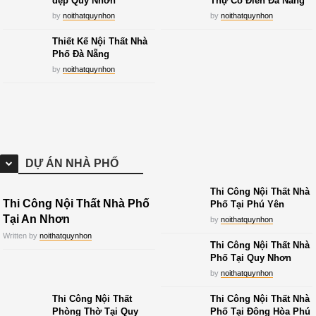
đẹp Quy Nhơn
Thự Cổ Điển Đà Nẵng
by
noithatquynhon
by
noithatquynhon
Thiết Kế Nội Thất Nhà
Phố Đà Nẵng
by
noithatquynhon
DỰ ÁN NHÀ PHỐ
Thi Công Nội Thất Nhà
Thi Công Nội Thất Nhà Phố
Phố Tại Phú Yên
Tại An Nhơn
by
noithatquynhon
Written by
noithatquynhon
Thi Công Nội Thất Nhà
Phố Tại Quy Nhơn
by
noithatquynhon
Thi Công Nội Thất
Thi Công Nội Thất Nhà
Phòng Thờ Tại Quy
Phố Tại Đông Hòa Phú