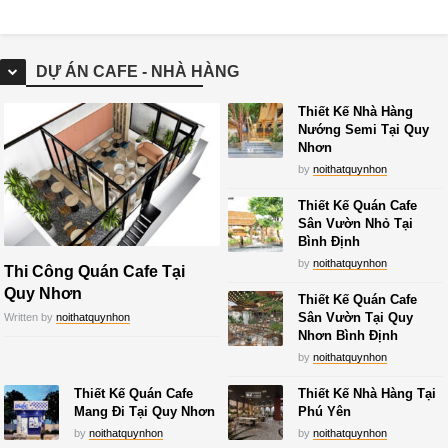
DỰ ÁN CAFE - NHÀ HÀNG
Thiết Kế Nhà Hàng
Nướng Semi Tại Quy
Nhơn
by
noithatquynhon
Thiết Kế Quán Cafe
Sân Vườn Nhỏ Tại
Bình Định
by
noithatquynhon
Thi Công Quán Cafe Tại
Quy Nhơn
Thiết Kế Quán Cafe
Sân Vườn Tại Quy
Written by
noithatquynhon
Nhơn Bình Định
by
noithatquynhon
Thiết Kế Quán Cafe
Thiết Kế Nhà Hàng Tại
Mang Đi Tại Quy Nhơn
Phú Yên
by
noithatquynhon
by
noithatquynhon