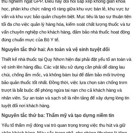
thủ nghiêm ngặt GPP. Điều này đòi hỏi sắp xếp không gian khoa
học, phân khu chức năng rõ ràng giữa khu vực bán lẻ, khu vực tư
vấn và khu vực bảo quản chuyên biệt. Mục tiêu là tạo sự thuận tiện
tối đa cho việc quản lý hàng hóa, kiểm soát
chất lượng thuốc và tư
vấn chuyên nghiệp cho khách hàng, đảm bảo nhà thuốc hoạt động
đúng chuẩn mực của Bộ Y tế.
Nguyên tắc thứ hai: An toàn và vệ sinh tuyệt đối
Thiết kế nhà thuốc tại Quy Nhơn hiện đại phải đặt yếu tố an toàn và
vệ sinh lên hàng đầu. Các vật liệu sử dụng cần phải dễ dàng lau
chùi, chống ẩm mốc, và không bám bụi để đảm bảo môi trường
bảo quản thuốc tốt nhất. Đồng thời, việc lựa chọn sàn chống trơn
trượt là bắt buộc để phòng ngừa tai nạn cho cả khách hàng và
nhân viên. Sự an toàn và sạch sẽ là nền tảng để xây dựng lòng tin
tuyệt đối nơi khách hàng.
Nguyên tắc thứ ba: Thẩm mỹ và tạo dựng niềm tin
Yếu tố thẩm mỹ đóng vai trò quan trọng trong việc thu hút và giữ
chân khách hàng. Màu sắc trang nhã, nhẹ nhàng (thường là tông