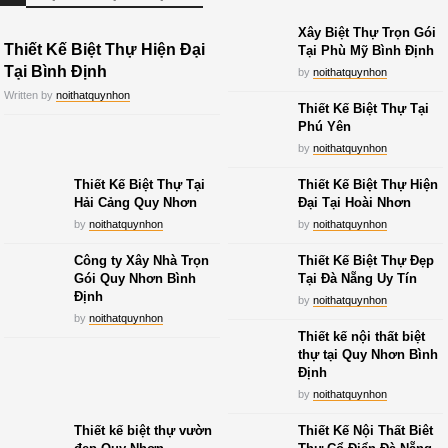
Xây Biệt Thự Trọn Gói
Thiết Kế Biệt Thự Hiện Đại
Tại Phù Mỹ Bình Định
Tại Bình Định
by
noithatquynhon
Written by
noithatquynhon
Thiết Kế Biệt Thự Tại
Phú Yên
by
noithatquynhon
Thiết Kế Biệt Thự Tại
Thiết Kế Biệt Thự Hiện
Hải Cảng Quy Nhơn
Đại Tại Hoài Nhơn
by
noithatquynhon
by
noithatquynhon
Công ty Xây Nhà Trọn
Thiết Kế Biệt Thự Đẹp
Gói Quy Nhơn Bình
Tại Đà Nẵng Uy Tín
Định
by
noithatquynhon
by
noithatquynhon
Thiết kế nội thất biệt
thự tại Quy Nhơn Bình
Định
by
noithatquynhon
Thiết kế biệt thự vườn
Thiết Kế Nội Thất Biêt