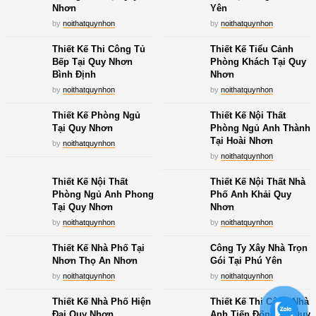
Nhơn
Yên
by
noithatquynhon
by
noithatquynhon
Thiết Kế Thi Công Tủ
Thiết Kế Tiểu Cảnh
Bếp Tại Quy Nhơn
Phòng Khách Tại Quy
Bình Định
Nhơn
by
noithatquynhon
by
noithatquynhon
Thiết Kế Phòng Ngủ
Thiết Kế Nội Thất
Tại Quy Nhơn
Phòng Ngủ Anh Thành
Tại Hoài Nhơn
by
noithatquynhon
by
noithatquynhon
Thiết Kế Nội Thất
Thiết Kế Nội Thất Nhà
Phòng Ngủ Anh Phong
Phố Anh Khải Quy
Tại Quy Nhơn
Nhơn
by
noithatquynhon
by
noithatquynhon
Thiết Kế Nhà Phố Tại
Công Ty Xây Nhà Trọn
Nhơn Thọ An Nhơn
Gói Tại Phú Yên
by
noithatquynhon
by
noithatquynhon
Thiết Kế Nhà Phố Hiện
Thiết Kế Thi Công Nhà
Đại Quy Nhơn
Anh Tiến Đống Đa Quy