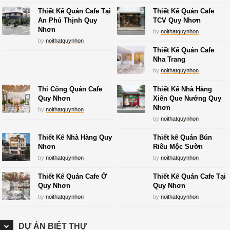
Thiết Kế Quán Cafe Tại
Thiết Kế Quán Cafe
An Phú Thịnh Quy
TCV Quy Nhơn
Nhơn
by
noithatquynhon
by
noithatquynhon
Thiết Kế Quán Cafe
Nha Trang
by
noithatquynhon
Thi Công Quán Cafe
Thiết Kế Nhà Hàng
Quy Nhơn
Xiên Que Nướng Quy
Nhơn
by
noithatquynhon
by
noithatquynhon
Thiết Kế Nhà Hàng Quy
Thiết kế Quán Bún
Nhơn
Riêu Mộc Sườn
by
noithatquynhon
by
noithatquynhon
Thiết Kế Quán Cafe Ở
Thiết Kế Quán Cafe Tại
Quy Nhơn
Quy Nhơn
by
noithatquynhon
by
noithatquynhon
DỰ ÁN BIỆT THỰ