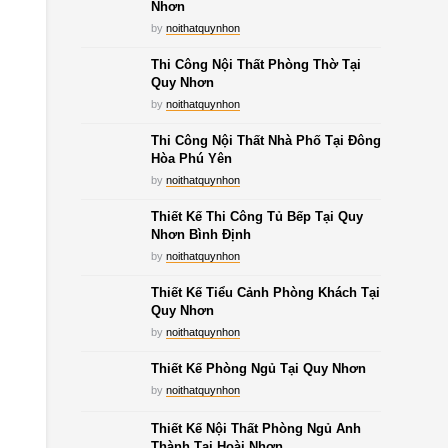
Nhơn
by
noithatquynhon
Thi Công Nội Thất Phòng Thờ Tại
Quy Nhơn
by
noithatquynhon
Thi Công Nội Thất Nhà Phố Tại Đông
Hòa Phú Yên
by
noithatquynhon
Thiết Kế Thi Công Tủ Bếp Tại Quy
Nhơn Bình Định
by
noithatquynhon
Thiết Kế Tiểu Cảnh Phòng Khách Tại
Quy Nhơn
by
noithatquynhon
Thiết Kế Phòng Ngủ Tại Quy Nhơn
by
noithatquynhon
Thiết Kế Nội Thất Phòng Ngủ Anh
Thành Tại Hoài Nhơn