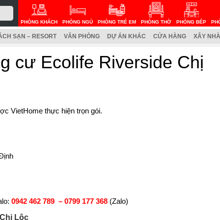
PHÒNG KHÁCH
PHÒNG NGỦ
PHÒNG TRẺ EM
PHÒNG THỜ
PHÒNG BẾP
PH
ÁCH SẠN – RESORT
VĂN PHÒNG
DỰ ÁN KHÁC
CỬA HÀNG
XÂY NHÀ
ng cư Ecolife Riverside Chị
c VietHome thực hiện trọn gói.
Định
alo:
0942 462 789 –
0799 177 368
(Zalo)
 Chị Lộc