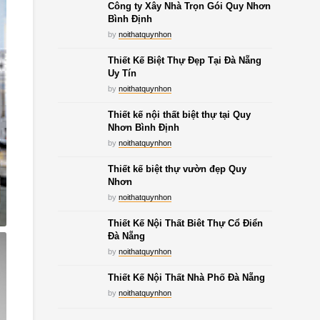
Công ty Xây Nhà Trọn Gói Quy Nhơn
Bình Định
by
noithatquynhon
Thiết Kế Biệt Thự Đẹp Tại Đà Nẵng
Uy Tín
by
noithatquynhon
Thiết kế nội thất biệt thự tại Quy
Nhơn Bình Định
by
noithatquynhon
Thiết kế biệt thự vườn đẹp Quy
Nhơn
by
noithatquynhon
Thiết Kế Nội Thất Biêt Thự Cổ Điển
Đà Nẵng
by
noithatquynhon
Thiết Kế Nội Thất Nhà Phố Đà Nẵng
by
noithatquynhon