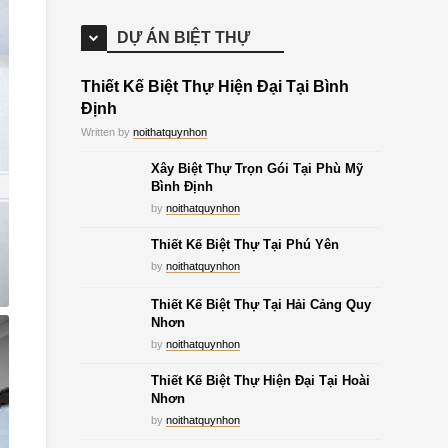
DỰ ÁN BIỆT THỰ
Thiết Kế Biệt Thự Hiện Đại Tại Bình
Định
Written by
noithatquynhon
Xây Biệt Thự Trọn Gói Tại Phù Mỹ
Bình Định
by
noithatquynhon
Thiết Kế Biệt Thự Tại Phú Yên
by
noithatquynhon
Thiết Kế Biệt Thự Tại Hải Cảng Quy
Nhơn
by
noithatquynhon
Thiết Kế Biệt Thự Hiện Đại Tại Hoài
Nhơn
by
noithatquynhon