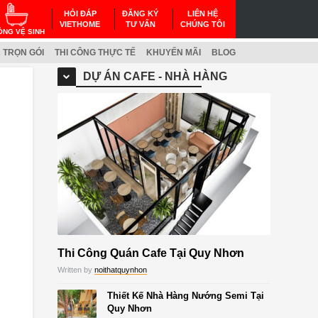
HỎI ĐÁP
ĐĂNG KÝ
LIÊN HỆ
VIETHOME
TƯ VẤN
CHÚNG TÔI
ÒNG VỆ SINH
 TRỌN GÓI
THI CÔNG THỰC TẾ
KHUYẾN MÃI
BLOG
DỰ ÁN CAFE - NHÀ HÀNG
Thi Công Quán Cafe Tại Quy Nhơn
Written by
noithatquynhon
Thiết Kế Nhà Hàng Nướng Semi Tại
Quy Nhơn