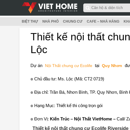
BIỆT THỰ
NHÀ PHỐ
CHUNG CƯ
CAFE – NHÀ HÀNG
KH
Thiết kế nội thất chu
Lộc
Dự án
tại
đượ
Nội Thất chung cư Ecolife
Quy Nhơn
๏ Chủ đầu tư: Ms. Lộc (Mã: CT2 0719)
๏ Địa chỉ: Trần Bá, Nhơn Bình, TP. Quy Nhơn, Bình 
๏ Hạng Mục: Thiết kế thi công trọn gói
๏ Đơn Vị:
Kiến Trúc – Nội Thất VietHome
–
Call/ Z
Thiết kế nội thất chung cư Ecolife Riverside