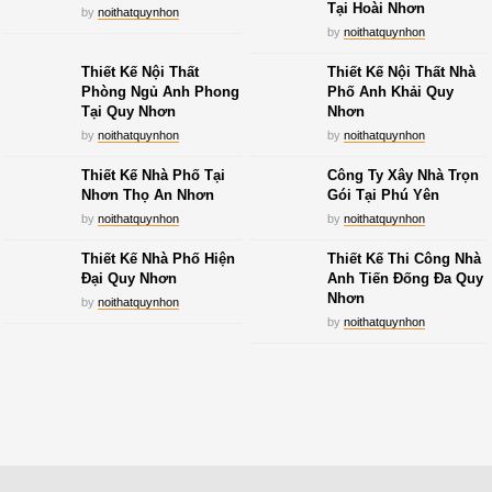
Tại Hoài Nhơn
by
noithatquynhon
by
noithatquynhon
Thiết Kế Nội Thất
Thiết Kế Nội Thất Nhà
Phòng Ngủ Anh Phong
Phố Anh Khải Quy
Tại Quy Nhơn
Nhơn
by
noithatquynhon
by
noithatquynhon
Thiết Kế Nhà Phố Tại
Công Ty Xây Nhà Trọn
Nhơn Thọ An Nhơn
Gói Tại Phú Yên
by
noithatquynhon
by
noithatquynhon
Thiết Kế Nhà Phố Hiện
Thiết Kế Thi Công Nhà
Đại Quy Nhơn
Anh Tiến Đống Đa Quy
Nhơn
by
noithatquynhon
by
noithatquynhon