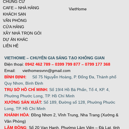
CHUNG CƯ
CAFE – NHÀ HÀNG
VietHome
KHÁCH SẠN
VĂN PHÒNG
CỬA HÀNG
XÂY NHÀ TRỌN GÓI
DỰ ÁN KHÁC
LIÊN HỆ
VIETHOME – CHUYÊN GIA SÁNG TẠO KHÔNG GIAN
Điện thoại:
0942 462 789
– 0399 799 877 –
0799 177 368
Email: viethomesvnn@gmail.com
BÌNH ĐỊNH:
Số 75 Nguyễn Hoàng, P. Đống Đa, Thành phố
Quy Nhơn, Bình Định
TRỤ SỞ HỒ CHÍ MINH:
Số 19/4 Hồ Bá Phấn, Tổ 4, KP. 4,
Phường Phước Long, TP. Hồ Chí Minh
XƯỞNG SẢN XUẤT
:
Số 189, Đường số 128, Phường Phước
Long, TP. Hồ Chí Minh
KHÁNH HÒA
:
Đồng Nhơn 2, Vĩnh Trung, Nha Trang (Xưởng &
Văn Phòng)
LÂM ĐỒNG
:
Số 20 Vạn Hạnh, Phường Lâm Viên – Đà Lạt, tỉnh