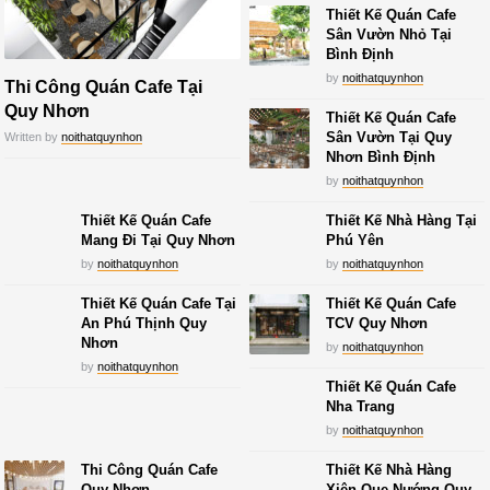
Thiết Kế Quán Cafe
Sân Vườn Nhỏ Tại
Bình Định
by
noithatquynhon
Thi Công Quán Cafe Tại
Quy Nhơn
Thiết Kế Quán Cafe
Sân Vườn Tại Quy
Written by
noithatquynhon
Nhơn Bình Định
by
noithatquynhon
Thiết Kế Quán Cafe
Thiết Kế Nhà Hàng Tại
Mang Đi Tại Quy Nhơn
Phú Yên
by
noithatquynhon
by
noithatquynhon
Thiết Kế Quán Cafe Tại
Thiết Kế Quán Cafe
An Phú Thịnh Quy
TCV Quy Nhơn
Nhơn
by
noithatquynhon
by
noithatquynhon
Thiết Kế Quán Cafe
Nha Trang
by
noithatquynhon
Thi Công Quán Cafe
Thiết Kế Nhà Hàng
Quy Nhơn
Xiên Que Nướng Quy