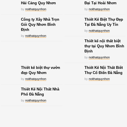
Hải Cảng Quy Nhơn
Đại Tại Hoài Nhơn
by
noithatquynhon
by
noithatquynhon
Công ty Xây Nhà Trọn
Thiết Kế Biệt Thự Đẹp
Gói Quy Nhơn Bình
Tại Đà Nẵng Uy Tín
Định
by
noithatquynhon
by
noithatquynhon
Thiết kế nội thất biệt
thự tại Quy Nhơn Bình
Định
by
noithatquynhon
Thiết kế biệt thự vườn
Thiết Kế Nội Thất Biêt
đẹp Quy Nhơn
Thự Cổ Điển Đà Nẵng
by
noithatquynhon
by
noithatquynhon
Thiết Kế Nội Thất Nhà
Phố Đà Nẵng
by
noithatquynhon