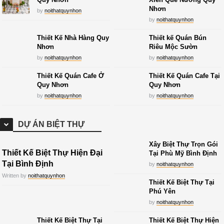
Nhơn
by
noithatquynhon
by
noithatquynhon
Thiết Kế Nhà Hàng Quy
Thiết kế Quán Bún
Nhơn
Riêu Mộc Sườn
by
noithatquynhon
by
noithatquynhon
Thiết Kế Quán Cafe Ở
Thiết Kế Quán Cafe Tại
Quy Nhơn
Quy Nhơn
by
noithatquynhon
by
noithatquynhon
DỰ ÁN BIỆT THỰ
Xây Biệt Thự Trọn Gói
Thiết Kế Biệt Thự Hiện Đại
Tại Phù Mỹ Bình Định
Tại Bình Định
by
noithatquynhon
Written by
noithatquynhon
Thiết Kế Biệt Thự Tại
Phú Yên
by
noithatquynhon
Thiết Kế Biệt Thự Tại
Thiết Kế Biệt Thự Hiện