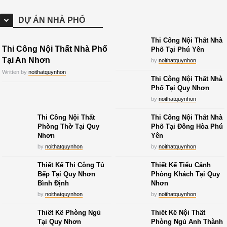
DỰ ÁN NHÀ PHỐ
Thi Công Nội Thất Nhà
Thi Công Nội Thất Nhà Phố
Phố Tại Phú Yên
Tại An Nhơn
by
noithatquynhon
Written by
noithatquynhon
Thi Công Nội Thất Nhà
Phố Tại Quy Nhơn
by
noithatquynhon
Thi Công Nội Thất
Thi Công Nội Thất Nhà
Phòng Thờ Tại Quy
Phố Tại Đông Hòa Phú
Nhơn
Yên
by
noithatquynhon
by
noithatquynhon
Thiết Kế Thi Công Tủ
Thiết Kế Tiểu Cảnh
Bếp Tại Quy Nhơn
Phòng Khách Tại Quy
Bình Định
Nhơn
by
noithatquynhon
by
noithatquynhon
Thiết Kế Phòng Ngủ
Thiết Kế Nội Thất
Tại Quy Nhơn
Phòng Ngủ Anh Thành