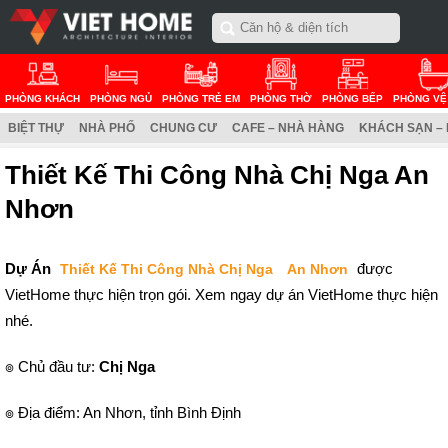
PHÒNG KHÁCH
PHÒNG NGỦ
PHÒNG TRẺ EM
PHÒNG THỜ
PHÒNG BẾP
PHÒNG VỆ
BIỆT THỰ
NHÀ PHỐ
CHUNG CƯ
CAFE – NHÀ HÀNG
KHÁCH SẠN –
Thiết Kế Thi Công Nhà Chị Nga An
Nhơn
Dự Án
được
Thiết Kế Thi Công Nhà Chị Nga
An Nhơn
VietHome thực hiện trọn gói. Xem ngay dự án VietHome thực hiện
nhé.
๏ Chủ đầu tư:
Chị Nga
๏ Địa điểm: An Nhơn, tỉnh Bình Định