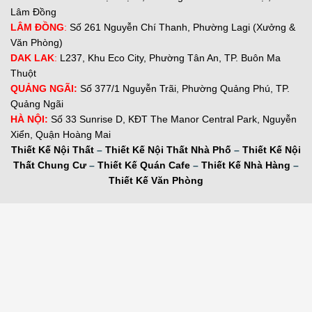
Lâm Đồng
LÂM ĐỒNG
:
Số 261 Nguyễn Chí Thanh, Phường Lagi (Xưởng &
Văn Phòng)
DAK LAK
:
L237, Khu Eco City, Phường Tân An, TP. Buôn Ma
Thuột
QUẢNG NGÃI:
Số 377/1 Nguyễn Trãi, Phường Quảng Phú, TP.
Quảng Ngãi
H
À NỘI:
Số 33 Sunrise D, KĐT The Manor Central Park, Nguyễn
Xiển, Quận Hoàng Mai
Thiết Kế Nội Thất
–
Thiết Kế Nội Thất Nhà Phố
–
Thiết Kế Nội
Thất Chung Cư
–
Thiết Kế Quán Cafe
–
Thiết Kế Nhà Hàng
–
Thiết Kế Văn Phòng