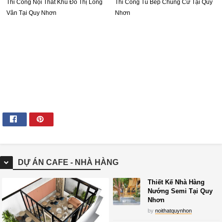
Thi Công Nội Thất Khu Đô Thị Long
Thi Công Tủ Bếp Chung Cư Tại Quy
Vân Tại Quy Nhơn
Nhơn
DỰ ÁN CAFE - NHÀ HÀNG
Thiết Kế Nhà Hàng
Nướng Semi Tại Quy
Nhơn
by
noithatquynhon